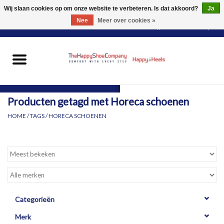
Wij slaan cookies op om onze website te verbeteren. Is dat akkoord?
Ja
Nee
Meer over cookies »
0 Artikelen - €0,00
HOME
DAMES
Producten getagd met Horeca schoenen
HEREN
HOME
/
TAGS
/
HORECA SCHOENEN
PANTY'S
VOOR WIE?
MERKEN
Categorieën
Merk
SCHOENEN PASSEN &