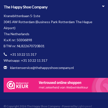
The Happy Shoe Company
Kranebittenbaan 5-1ste
3045 AW Rotterdam (Business Park Rotterdam The Hague
Airport)
The Netherlands
K.v.K nr: 50306898
BTW nr: NL822670720B01
+31 10 22 11 317
Whatsapp: +31 10 22 11 317
klantenservice@thehappyshoecompany.nl
© Copyright 2026 The Happy Shoe Company - Powered by
Lightspeed