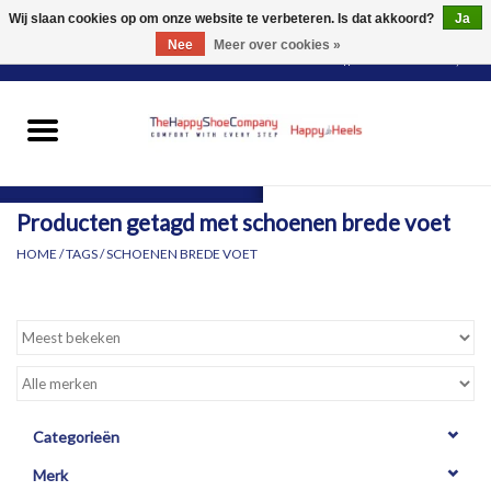
Wij slaan cookies op om onze website te verbeteren. Is dat akkoord?
Ja
Nee
Meer over cookies »
0 Artikelen - €0,00
HOME
DAMES
Producten getagd met schoenen brede voet
HEREN
HOME
/
TAGS
/
SCHOENEN BREDE VOET
PANTY'S
VOOR WIE?
MERKEN
Categorieën
Merk
SCHOENEN PASSEN &