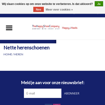
Wij slaan cookies op om onze website te verbeteren. Is dat akkoord?
Ja
Nee
Meer over cookies »
0 Artikelen - €0,00
HOME
DAMES
Nette herenschoenen
HEREN
HOME
/
HEREN
PANTY'S
VOOR WIE?
Meld je aan voor onze nieuwsbrief:
MERKEN
ABONNEER
SCHOENEN PASSEN &