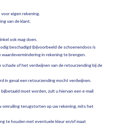
voor eigen rekening.
ing van de klant.
winkel ook mag doen.
 onnodig beschadigd (bijvoorbeeld de schoenendoos is
e waardevermindering in rekening te brengen.
ne schade of het verdwijnen van de retourzending bij de
d in geval een retourzending mocht verdwijnen.
g bijbetaald moet worden, zult u hiervan een e-mail
uw omruiling terugstorten op uw rekening, mits het
ing te houden met eventuele kleur en/of maat