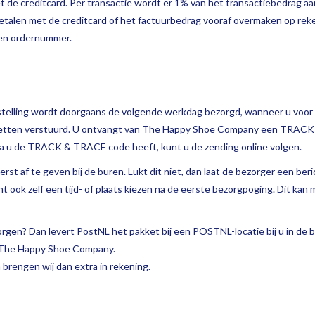
t de creditcard. Per transactie wordt er 1% van het transactiebedrag aa
 betalen met de creditcard of het factuurbedrag vooraf overmaken op
en ordernummer.
telling wordt doorgaans de volgende werkdag bezorgd, wanneer u voor 1
kketten verstuurd. U ontvangt van The Happy Shoe Company een TRACK
ra u de TRACK & TRACE code heeft, kunt u de zending online volgen.
erst af te geven bij de buren. Lukt dit niet, dan laat de bezorger een b
ok zelf een tijd- of plaats kiezen na de eerste bezorgpoging. Dit kan 
rgen? Dan levert PostNL het pakket bij een POSTNL-locatie bij u in de 
r The Happy Shoe Company.
rengen wij dan extra in rekening.