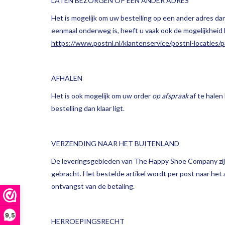
LATEN BEZORGEN OP EEN ANDER ADRES
Het is mogelijk om uw bestelling op een ander adres da
eenmaal onderweg is, heeft u vaak ook de mogelijkheid h
https://www.postnl.nl/klantenservice/postnl-locaties/
AFHALEN
Het is ook mogelijk om uw order
op afspraak
af te halen
bestelling dan klaar ligt.
VERZENDING NAAR HET BUITENLAND
De leveringsgebieden van The Happy Shoe Company zijn 
gebracht. Het bestelde artikel wordt per post naar het
ontvangst van de betaling.
9,5
HERROEPINGSRECHT