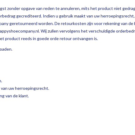
ngst zonder opgave van reden te annuleren, mits het product niet gedra
derbedrag gecrediteerd. Indien u gebruik maakt van uw herroepingsrecht,
any geretourneerd worden. De retourkosten zijn voor rekening van de k
appyshoecompany.nl
. Wij zullen vervolgens het verschuldigde orderbe
et product reeds in goede orde retour ontvangen is.
oaden.
m.
t van uw herroepingsrecht.
ng van de klant.