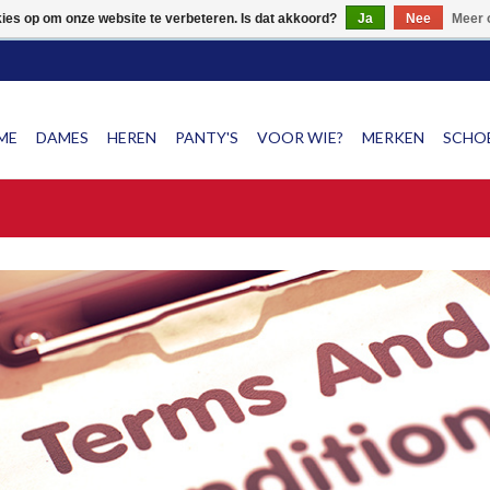
NG OP SCHOENEN!! SNEL & GRATIS VERZENDING VAN SCHOEN
kies op om onze website te verbeteren. Is dat akkoord?
Ja
Nee
Meer 
ME
DAMES
HEREN
PANTY'S
VOOR WIE?
MERKEN
SCHOE