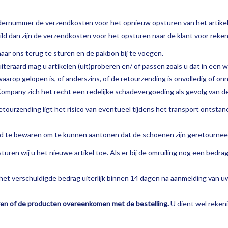
ernummer de verzendkosten voor het opnieuw opsturen van het artikel 
d dan zijn de verzendkosten voor het opsturen naar de klant voor reken
naar ons terug te sturen en de pakbon bij te voegen.
uiteraard mag u artikelen (uit)proberen en/ of passen zoals u dat in een 
n waarop gelopen is, of anderszins, of de retourzending is onvolledig of
mpany zich het recht een redelijke schadevergoeding als gevolg van d
retourzending ligt het risico van eventueel tijdens het transport ontsta
d te bewaren om te kunnen aantonen dat de schoenen zijn geretourneer
sturen wij u het nieuwe artikel toe. Als er bij de omruiling nog een bedra
j het verschuldigde bedrag uiterlijk binnen 14 dagen na aanmelding van 
eren of de producten overeenkomen met de bestelling.
U dient wel reken