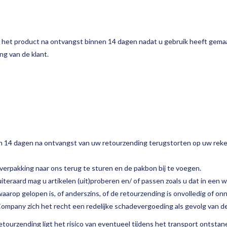
t het product na ontvangst binnen 14 dagen nadat u gebruik heeft gema
ng van de klant.
nnen 14 dagen na ontvangst van uw retourzending terugstorten op uw rek
e verpakking naar ons terug te sturen en de pakbon bij te voegen.
uiteraard mag u artikelen (uit)proberen en/ of passen zoals u dat in een 
n waarop gelopen is, of anderszins, of de retourzending is onvolledig of
mpany zich het recht een redelijke schadevergoeding als gevolg van d
retourzending ligt het risico van eventueel tijdens het transport ontsta