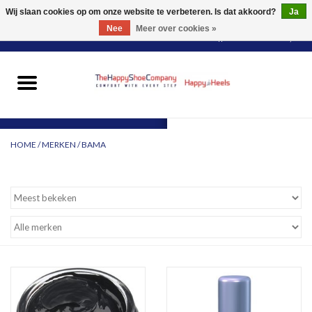
Wij slaan cookies op om onze website te verbeteren. Is dat akkoord?
Ja
Nee
Meer over cookies »
0 Artikelen - €0,00
HOME
DAMES
HOME
/
MERKEN
/
BAMA
HEREN
PANTY'S
VOOR WIE?
MERKEN
SCHOENEN PASSEN &