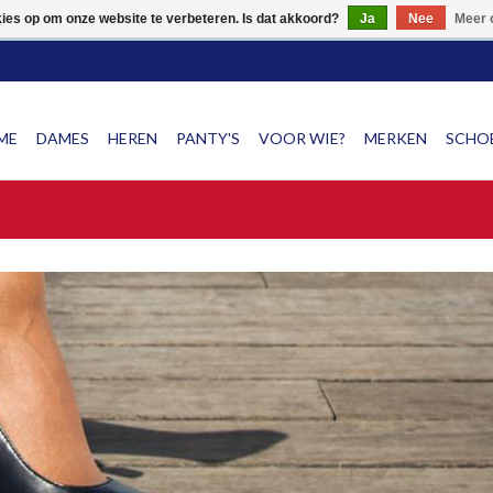
NG OP SCHOENEN!! SNEL & GRATIS VERZENDING VAN SCHOEN
kies op om onze website te verbeteren. Is dat akkoord?
Ja
Nee
Meer 
ME
DAMES
HEREN
PANTY'S
VOOR WIE?
MERKEN
SCHOE