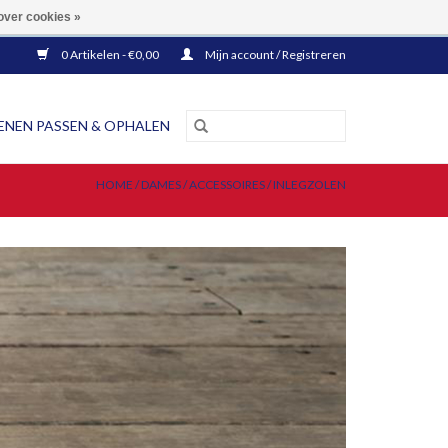
EN BINNEN NEDERLAND!
over cookies »
0 Artikelen - €0,00
Mijn account / Registreren
NEN PASSEN & OPHALEN
HOME
/
DAMES
/
ACCESSOIRES
/
INLEGZOLEN