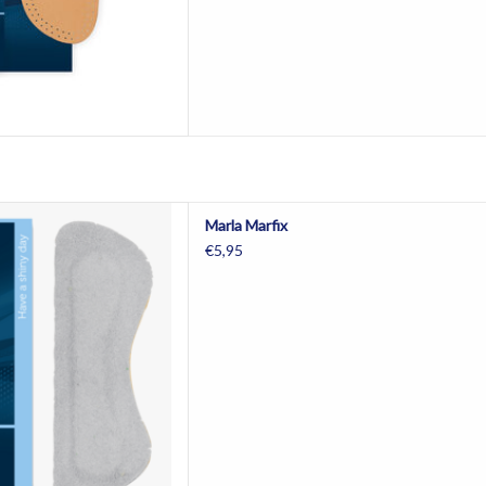
arfix hielstrip
Marla Marfix
AAN WINKELWAGEN
€5,95