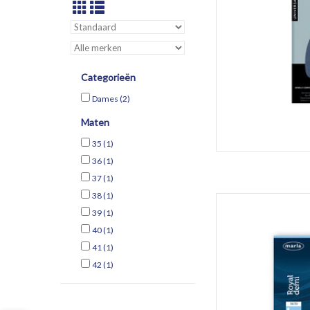
Categorieën
Dames
(2)
Maten
35
(1)
36
(1)
37
(1)
38
(1)
Lederen halve inlegzoo
39
(1)
ant
40
(1)
TOEVOEGEN 
41
(1)
42
(1)