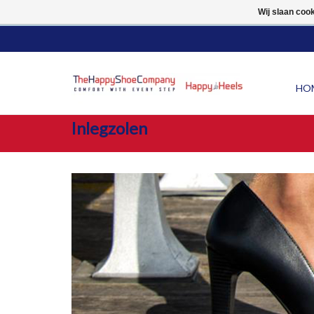
10% LUCHTVAARTKORTI
Wij slaan coo
HO
Inlegzolen