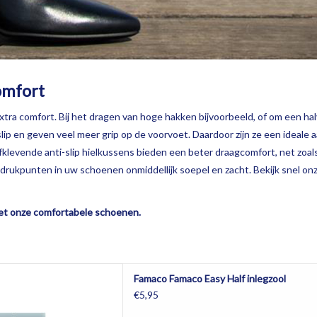
omfort
xtra comfort. Bij het dragen van hoge hakken bijvoorbeeld, of om een halv
slip en geven veel meer grip op de voorvoet. Daardoor zijn ze een ideal
fklevende anti-slip hielkussens bieden een beter draagcomfort, net zo
rukpunten in uw schoenen onmiddellijk soepel en zacht. Bekijk snel onz
 met onze comfortabele schoenen.
 inlegzool voor pumps en
Famaco Famaco Easy Half inlegzool
esschoenen
€5,95
AAN WINKELWAGEN