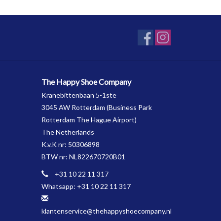
The Happy Shoe Company
Kranebittenbaan 5-1ste
3045 AW Rotterdam (Business Park
Rotterdam The Hague Airport)
The Netherlands
K.v.K nr: 50306898
BTW nr: NL822670720B01
+31 10 22 11 317
Whatsapp: +31 10 22 11 317
klantenservice@thehappyshoecompany.nl