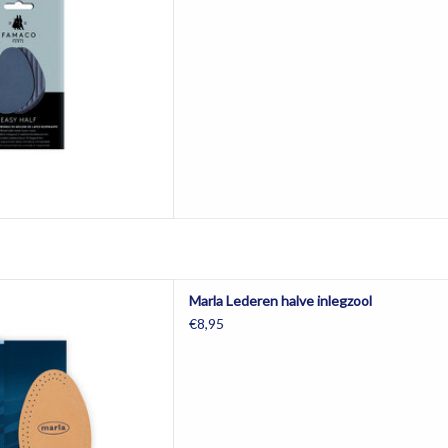
l. Natuurlijk gelooid leder op
Marla Lederen halve inlegzool
islip latex.
€8,95
AAN WINKELWAGEN