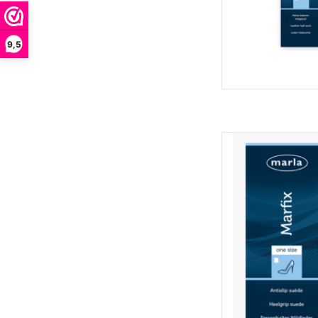
9,5
Marla M
TOEVOEGEN 