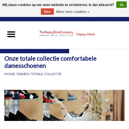
Wij slaan cookies op om onze website te verbeteren. Is dat akkoord?
Ja
Nee
Meer over cookies »
0 Artikelen - €0,00
HOME
DAMES
Onze totale collectie comfortabele
HEREN
damesschoenen
HOME
/
DAMES
/
TOTALE COLLECTIE
PANTY'S
VOOR WIE?
MERKEN
SCHOENEN PASSEN &