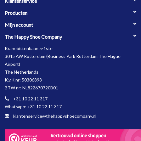
Klantenservice
halve maten in de kleuren donkerblauw en zwart.
Producten
Mijn account
The Happy Shoe Company
Kranebittenbaan 5-1ste
3045 AW Rotterdam (Business Park Rotterdam The Hague
Airport)
The Netherlands
K.v.K nr: 50306898
BTW nr: NL822670720B01
+31 10 22 11 317
Whatsapp: +31 10 22 11 317
klantenservice@thehappyshoecompany.nl