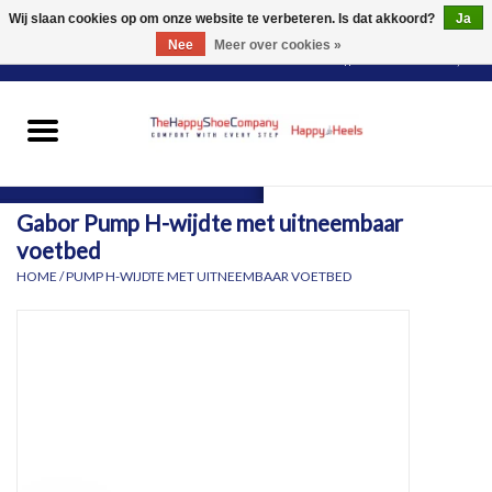
Wij slaan cookies op om onze website te verbeteren. Is dat akkoord?
Ja
Nee
Meer over cookies »
0 Artikelen - €0,00
HOME
DAMES
Gabor Pump H-wijdte met uitneembaar
HEREN
voetbed
HOME
/
PUMP H-WIJDTE MET UITNEEMBAAR VOETBED
PANTY'S
VOOR WIE?
MERKEN
SCHOENEN PASSEN &