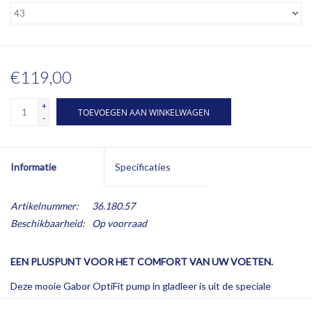
€119,00
+
TOEVOEGEN AAN WINKELWAGEN
-
Informatie
Specificaties
Artikelnummer:
36.180.57
Beschikbaarheid:
Op voorraad
EEN PLUSPUNT VOOR HET COMFORT VAN UW VOETEN.
Deze mooie Gabor OptiFit pump in gladleer is uit de speciale
Comfort lijn en heeft een c
omfortabele extra wijdtemaat
(H-