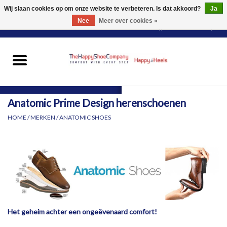
Wij slaan cookies op om onze website te verbeteren. Is dat akkoord?
Ja
Nee
Meer over cookies »
0 Artikelen - €0,00
HOME
DAMES
Anatomic Prime Design herenschoenen
HEREN
HOME
/
MERKEN
/
ANATOMIC SHOES
PANTY'S
VOOR WIE?
MERKEN
Het geheim achter een ongeëvenaard comfort!
SCHOENEN PASSEN &