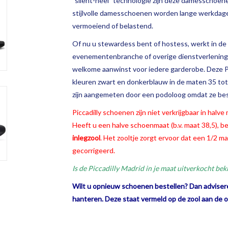
"silent-heel" technologie zijn deze damesschoen
stijlvolle damesschoenen worden lange werkdagen
vermoeiend of belastend.
Of nu u stewardess bent of hostess, werkt in de 
evenementenbranche of overige dienstverlening
welkome aanwinst voor iedere garderobe. Deze Pic
kleuren zwart en donkerblauw in de maten 35 tot e
zijn aangemeten door een podoloog omdat ze bes
Piccadilly schoenen zijn niet verkrijgbaar in halve
Heeft u een halve schoenmaat (b.v. maat 38,5), 
inlegzool
. Het zooltje zorgt ervoor dat een 1/2 m
gecorrigeerd.
Is de Piccadilly Madrid in je maat uitverkocht bek
Wilt u opnieuw schoenen bestellen? Dan adviser
hanteren. Deze staat vermeld op de zool aan de