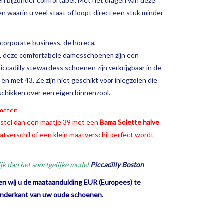
en bijzonder comfortabel. Met het dragen van deze
 waarin u veel staat of loopt direct een stuk minder
corporate business, de horeca,
, deze comfortabele damesschoenen zijn een
cadilly stewardess schoenen zijn verkrijgbaar in de
n met 43. Ze zijn niet geschikt voor inlegzolen die
chikken over een eigen binnenzool.
 maten.
bestel dan een maatje 39 met een
Bama Solette halve
aatverschil of een klein maatverschil perfect wordt
ijk dan het soortgelijke model
Piccadilly Boston
en wij u de maataanduiding EUR (Europees) te
 onderkant van uw oude schoenen.