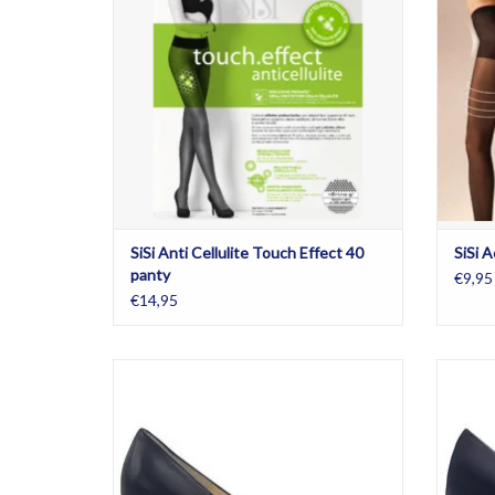
TO
SiSi Anti Cellulite Touch Effect 40
SiSi A
panty
€9,95
€14,95
Stewardess schoenen verkrijgbaar in de
Stewa
kleuren donkerblauw en zwart en in halve
maten. Alarm-free.
TO
TOEVOEGEN AAN WINKELWAGEN