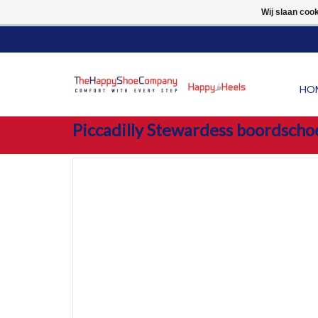
10% LUCHTVAARTKORTI
Wij slaan coo
HO
Piccadilly Stewardess boordsch