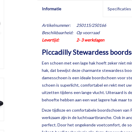
Informatie
Specificaties
Artikelnummer:
250115/250166
Beschikbaarheid:
Op voorraad
Levertijd:
2- 3 werkdagen
Piccadilly
Stewardess boord
Een schoen met een lage hak hoeft zeker niet mi
hak, dat bewijst deze charmante stewardess boo
damesschoen is een ideale boordschoen voor ste
schoen is superlicht, comfortabel en rekt met uw
uitzetten tijdens een lange vlucht. Uiteraard is 
behoefte hebben aan een wat lagere hak maar toch
Deze tijdloze en comfortabele boordschoen van Pic
werkzaam zijn in de luchtvaartbranche. Ook in a
perfect. Door het ongekende voetcomfort, de soep