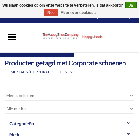
Wij slaan cookies op om onze website te verbeteren. Is dat akkoord?
Ja
Nee
Meer over cookies »
0 Artikelen - €0,00
HOME
DAMES
Producten getagd met Corporate schoenen
HEREN
HOME
/
TAGS
/
CORPORATE SCHOENEN
PANTY'S
VOOR WIE?
MERKEN
Categorieën
Merk
SCHOENEN PASSEN &