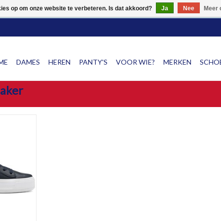
NG OP SCHOENEN!! SNEL & GRATIS VERZENDING VAN SCHOEN
kies op om onze website te verbeteren. Is dat akkoord?
Ja
Nee
Meer 
ME
DAMES
HEREN
PANTY'S
VOOR WIE?
MERKEN
SCHOE
aker
neaker van
uitneembare
NKELWAGEN