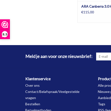
ARA Canberra 3.0 
€115,00
9,5
Meld je aan voor onze nieuwsbrief:
Klantenservice
Produc
Over ons
Alle pro
Contact/Belafspraak/Veelgestelde
Nieuwe 
vragen
Aanbied
Bestellen
Tags
Betaalmethoden
RSS-fee