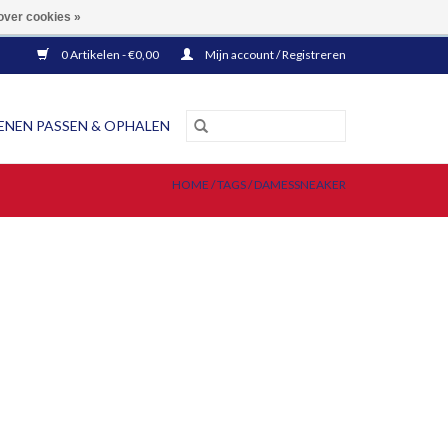
EN BINNEN NEDERLAND!
over cookies »
0 Artikelen - €0,00
Mijn account / Registreren
NEN PASSEN & OPHALEN
HOME
/
TAGS
/
DAMESSNEAKER