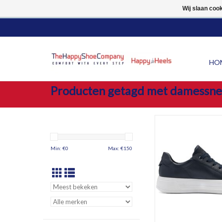
10% LUCHTVAARTKORTI
Wij slaan coo
HO
Producten getagd met damessne
Donkerblauwe damess
gladleer H wijdte met 
binnenzool
Min: €
0
Max: €
150
TOEVOEGEN AAN WI