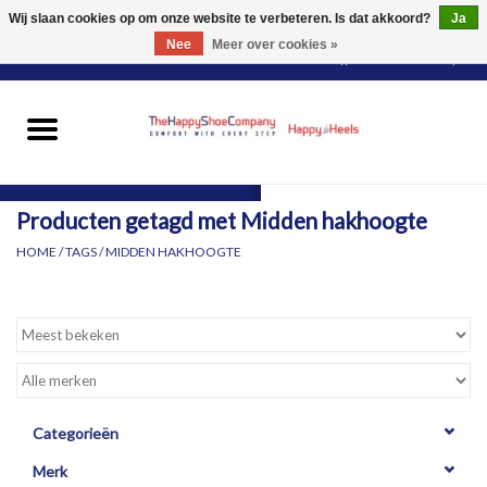
Wij slaan cookies op om onze website te verbeteren. Is dat akkoord?
Ja
Nee
Meer over cookies »
0 Artikelen - €0,00
HOME
DAMES
Producten getagd met Midden hakhoogte
HEREN
HOME
/
TAGS
/
MIDDEN HAKHOOGTE
PANTY'S
VOOR WIE?
MERKEN
Categorieën
Merk
SCHOENEN PASSEN &