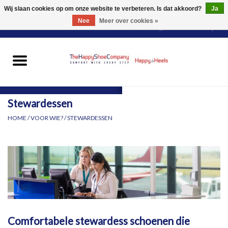
Wij slaan cookies op om onze website te verbeteren. Is dat akkoord?
Ja
Nee
Meer over cookies »
0 Artikelen - €0,00
HOME
DAMES
Stewardessen
HEREN
HOME
/
VOOR WIE?
/
STEWARDESSEN
PANTY'S
VOOR WIE?
MERKEN
Comfortabele stewardess schoenen die
SCHOENEN PASSEN &