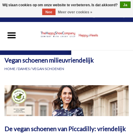
Wij slaan cookies op om onze website te verbeteren. Is dat akkoord?
Ja
Nee
Meer over cookies »
0 Artikelen - €0,00
HOME
DAMES
Vegan schoenen milieuvriendelijk
HEREN
HOME
/
DAMES
/
VEGAN SCHOENEN
PANTY'S
VOOR WIE?
MERKEN
De vegan schoenen van Piccadilly: vriendelijk
SCHOENEN PASSEN &