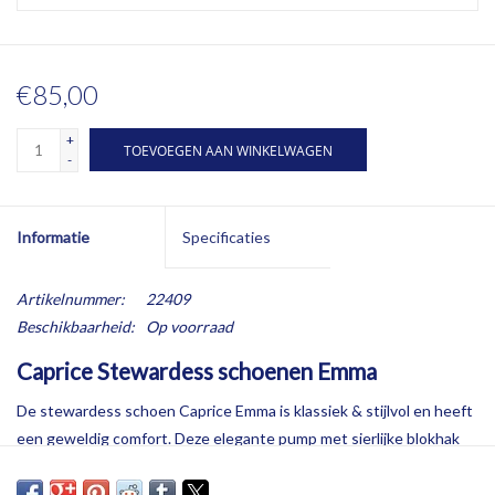
€85,00
+
TOEVOEGEN AAN WINKELWAGEN
-
Informatie
Specificaties
Artikelnummer:
22409
Beschikbaarheid:
Op voorraad
Caprice Stewardess schoenen Emma
De stewardess schoen Caprice Emma is klassiek & stijlvol en heeft
een geweldig comfort. Deze elegante pump met sierlijke blokhak
(binnenzijde hak: 4,5 cm, buitenzijde hak: 6,5 cm) geeft een
vrouwelijke uitstraling. Het subtiele plateauzooltje biedt extra