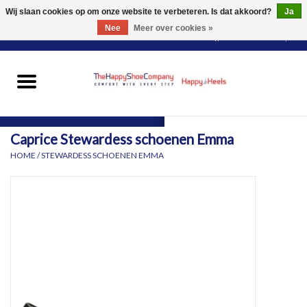
Wij slaan cookies op om onze website te verbeteren. Is dat akkoord?
Ja
Nee
Meer over cookies »
0 Artikelen - €0,00
HOME
DAMES
Caprice Stewardess schoenen Emma
HEREN
HOME
/
STEWARDESS SCHOENEN EMMA
PANTY'S
VOOR WIE?
MERKEN
SCHOENEN PASSEN &