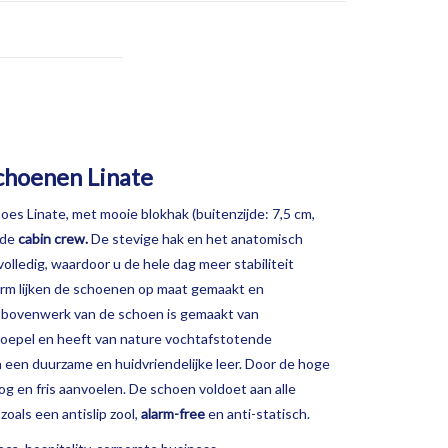
choenen Linate
s Linate, met mooie blokhak (buitenzijde: 7,5 cm,
 de
cabin crew.
De stevige hak en het anatomisch
ledig, waardoor u de hele dag meer stabiliteit
vorm lijken de schoenen op maat gemaakt en
t bovenwerk van de schoen is gemaakt van
 soepel en heeft van nature vochtafstotende
een duurzame en huidvriendelijke leer. Door de hoge
oog en fris aanvoelen. De schoen voldoet aan alle
als een antislip zool,
alarm-free
en anti-statisch.