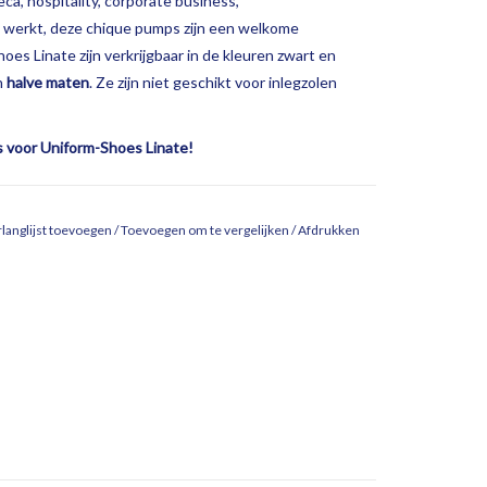
ca, hospitality, corporate business,
 werkt, deze chique pumps zijn een welkome
es Linate zijn verkrijgbaar in de kleuren zwart en
n
halve maten
. Ze zijn niet geschikt voor inlegzolen
s voor Uniform-Shoes Linate!
langlijst toevoegen
/
Toevoegen om te vergelijken
/
Afdrukken