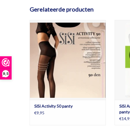
Gerelateerde producten
SiSi Activity 50 panty is verkrijgbaar in de
SiSi
kleuren Miele, Daino en Naturelle in de
TO
maten S tot en met XL.
TOEVOEGEN AAN WINKELWAGEN
9,5
SiSi Activity 50 panty
SiSi A
panty
€9,95
€14,9