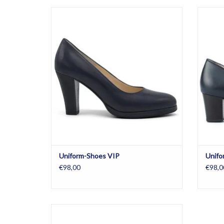
Stewardess schoenen verkrijgbaar in de
Stewa
kleuren donkerblauw en zwart en in halve
kleur
maten. Alarm-free.
TOEVOEGEN AAN WINKELWAGEN
TO
Uniform-Shoes VIP
Unifo
€98,00
€98,0
Stewardess schoenen verkrijgbaar in de
kleuren donkerblauw en zwart.