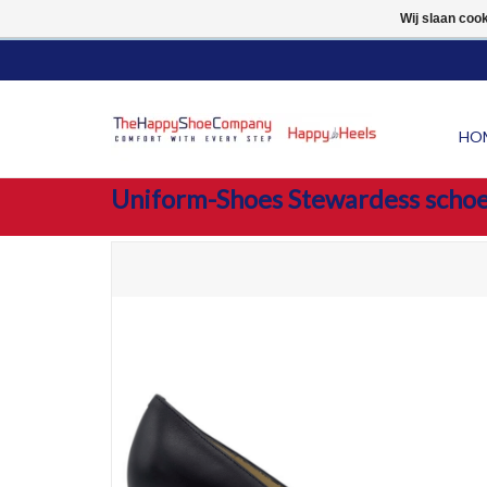
10% LUCHTVAARTKORTI
Wij slaan coo
HO
Uniform-Shoes Stewardess schoe