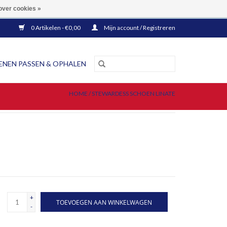
EN BINNEN NEDERLAND!
over cookies »
0 Artikelen - €0,00
Mijn account / Registreren
NEN PASSEN & OPHALEN
HOME
/
STEWARDESS SCHOEN LINATE
+
TOEVOEGEN AAN WINKELWAGEN
-