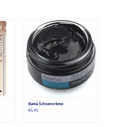
e kleuren
Schoencrème verkrijgbaar in kleurloos,
 S tot en
donkerblauw en zwart
TOEVOEGEN AAN WINKELWAGEN
GEN
Bama Schoencrème
€5,95