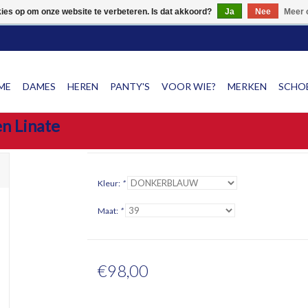
NG OP SCHOENEN!! SNEL & GRATIS VERZENDING VAN SCHOEN
kies op om onze website te verbeteren. Is dat akkoord?
Ja
Nee
Meer 
ME
DAMES
HEREN
PANTY'S
VOOR WIE?
MERKEN
SCHOE
n Linate
Kleur:
*
Maat:
*
€98,00