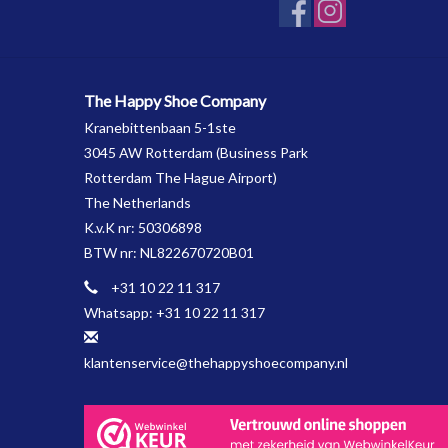
The Happy Shoe Company
Kranebittenbaan 5-1ste
3045 AW Rotterdam (Business Park
Rotterdam The Hague Airport)
The Netherlands
K.v.K nr: 50306898
BTW nr: NL822670720B01
+31 10 22 11 317
Whatsapp: +31 10 22 11 317
klantenservice@thehappyshoecompany.nl