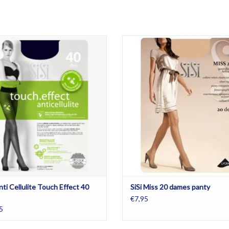
 Anti Cellulite Touch Effect 40 panty
Sisi Miss 20 panty is verkrijgbaar in d
Miele, Daino en Naturelle in de maten
EVOEGEN AAN WINKELWAGEN
met XL.
TOEVOEGEN AAN WINKELWA
nti Cellulite Touch Effect 40
SiSi Miss 20 dames panty
€7,95
5