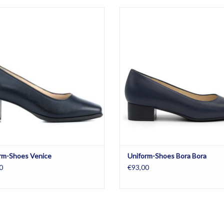
rdess schoenen verkrijgbaar in de
Stewardess schoenen verkrijgbaar
en donkerblauw en zwart en in halve
kleuren donkerblauw en zwart en in
maten. Alarm-free.
maten. Alarm-free.
EVOEGEN AAN WINKELWAGEN
TOEVOEGEN AAN WINKELWA
rm-Shoes Venice
Uniform-Shoes Bora Bora
0
€93,00