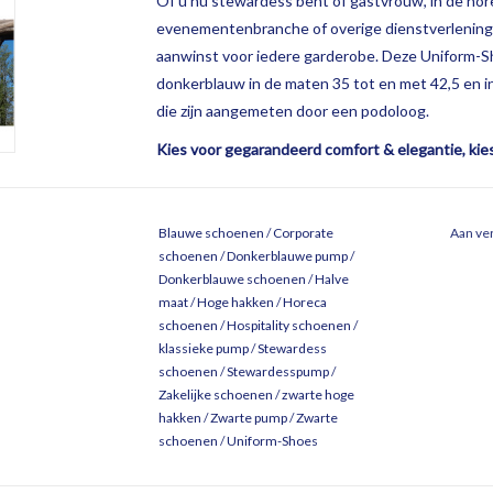
Of u nu stewardess bent of gastvrouw, in de hore
evenementenbranche of overige dienstverlening
aanwinst voor iedere garderobe. Deze Uniform-Sho
donkerblauw in de maten 35 tot en met 42,5 en i
die zijn aangemeten door een podoloog.
Kies voor gegarandeerd comfort & elegantie, kie
Blauwe schoenen
/
Corporate
Aan ver
schoenen
/
Donkerblauwe pump
/
Donkerblauwe schoenen
/
Halve
maat
/
Hoge hakken
/
Horeca
schoenen
/
Hospitality schoenen
/
klassieke pump
/
Stewardess
schoenen
/
Stewardesspump
/
Zakelijke schoenen
/
zwarte hoge
hakken
/
Zwarte pump
/
Zwarte
schoenen
/
Uniform-Shoes