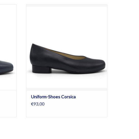
 in de
Stewardess schoenen verkrijgbaar in de
 halve
kleuren donkerblauw en zwart en in halve
maten. Alarm-free.
GEN
TOEVOEGEN AAN WINKELWAGEN
Uniform-Shoes Corsica
€93,00