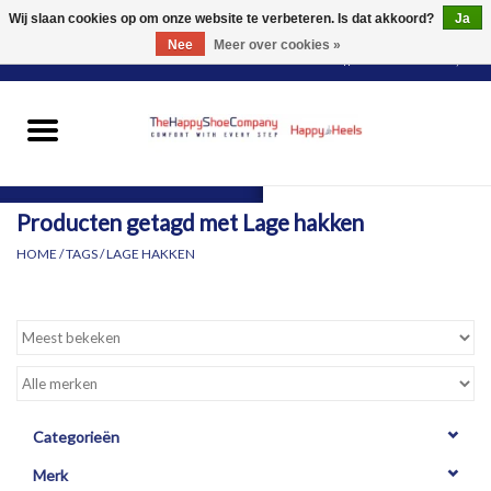
Wij slaan cookies op om onze website te verbeteren. Is dat akkoord?
Ja
Nee
Meer over cookies »
0 Artikelen - €0,00
HOME
DAMES
Producten getagd met Lage hakken
HEREN
HOME
/
TAGS
/
LAGE HAKKEN
PANTY'S
VOOR WIE?
MERKEN
Categorieën
Merk
SCHOENEN PASSEN &